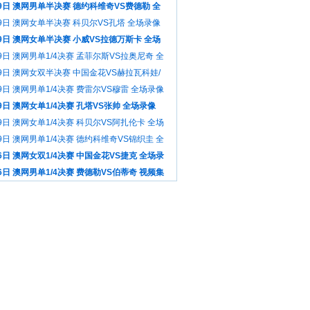
像
29日 澳网男单半决赛 德约科维奇VS费德勒 全
29日 澳网女单半决赛 科贝尔VS孔塔 全场录像
29日 澳网女单半决赛 小威VS拉德万斯卡 全场
9日 澳网男单1/4决赛 孟菲尔斯VS拉奥尼奇 全
29日 澳网女双半决赛 中国金花VS赫拉瓦科娃/
卡 全场录像
9日 澳网男单1/4决赛 费雷尔VS穆雷 全场录像
9日 澳网女单1/4决赛 孔塔VS张帅 全场录像
9日 澳网女单1/4决赛 科贝尔VS阿扎伦卡 全场
9日 澳网男单1/4决赛 德约科维奇VS锦织圭 全
6日 澳网女双1/4决赛 中国金花VS捷克 全场录
6日 澳网男单1/4决赛 费德勒VS伯蒂奇 视频集