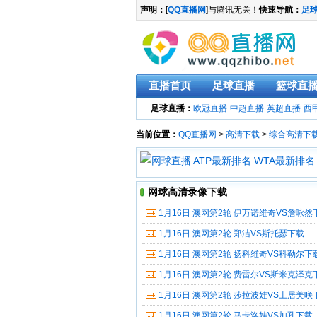
声明：
[
QQ直播网
]与腾讯无关！
快速导航：
足
直播首页
足球直播
篮球直
足球直播：
欧冠直播
中超直播
英超直播
西
当前位置：
QQ直播网
>
高清下载
>
综合高清下
ATP最新排名
WTA最新排名
网球高清录像下载
1月16日 澳网第2轮 伊万诺维奇VS詹咏然
1月16日 澳网第2轮 郑洁VS斯托瑟下载
1月16日 澳网第2轮 扬科维奇VS科勒尔下
1月16日 澳网第2轮 费雷尔VS斯米克泽克
1月16日 澳网第2轮 莎拉波娃VS土居美咲
1月16日 澳网第2轮 马卡洛娃VS加孔下载