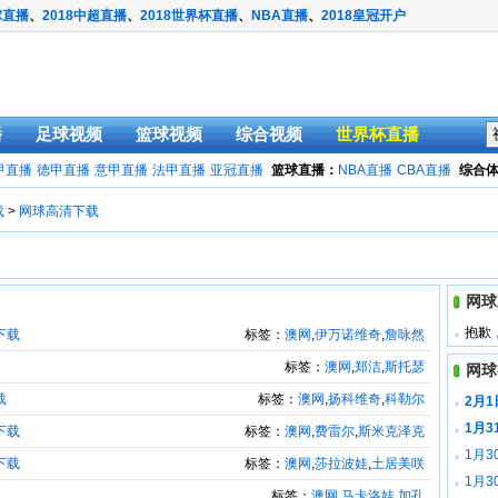
球直播
、
2018中超直播
、
2018世界杯直播
、
NBA直播
、
2018皇冠开户
播
足球视频
篮球视频
综合视频
世界杯直播
甲直播
德甲直播
意甲直播
法甲直播
亚冠直播
篮球直播：
NBA直播
CBA直播
综合
载
>
网球高清下载
网球
抱歉
下载
标签：
澳网
,
伊万诺维奇
,
詹咏然
标签：
澳网
,
郑洁
,
斯托瑟
网球
载
标签：
澳网
,
扬科维奇
,
科勒尔
2月
1月3
下载
标签：
澳网
,
费雷尔
,
斯米克泽克
1月
下载
标签：
澳网
,
莎拉波娃
,
土居美咲
像
1月
标签：
澳网
,
马卡洛娃
,
加孔